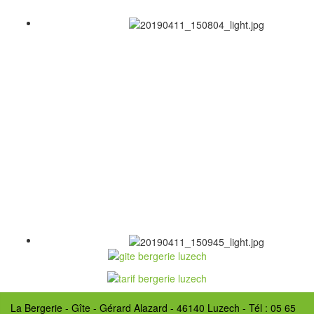
La Bergerie - Gîte - Gérard Alazard - 46140 Luzech - Tél : 05 65